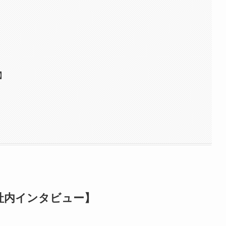
間
】
】
【社内インタビュー】