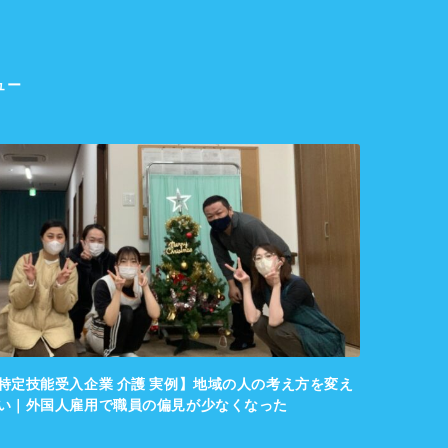
ュー
特定技能受入企業 介護 実例】地域の人の考え方を変え
【特定技能
い｜外国人雇用で職員の偏見が少なくなった
かった！｜