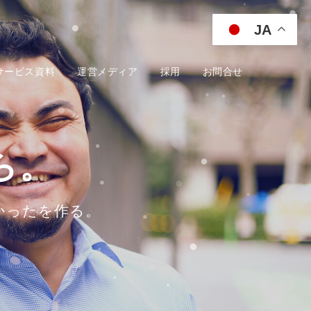
JA
サービス資料
運営メディア
採用
お問合せ
、
ら。
かったを作る。