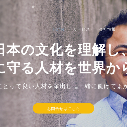
Home
サービス
会社情報
日本の文化を理解し
に守る人材を世界か
にとって良い人材を輩出し、一緒に働けてよ
お問合せはこちら