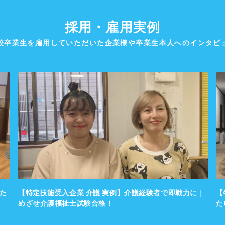
採用・雇用実例
校卒業生を雇用していただいた企業様や卒業生本人へのインタビ
た
【特定技能受入企業 介護 実例】介護経験者で即戦力に｜
【
めざせ介護福祉士試験合格！
た