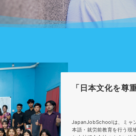
「日本文化を尊
JapanJobSchoolは
本語・就労前教育を行う現