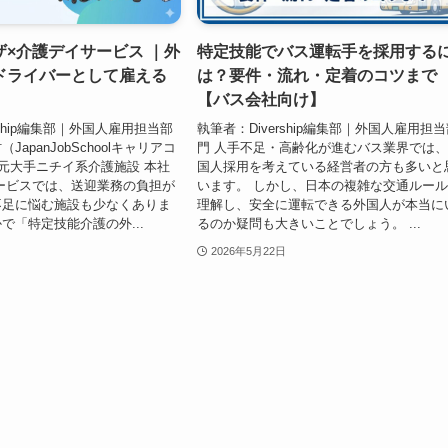
ザ×介護デイサービス ｜外
特定技能でバス運転手を採用する
ドライバーとして雇える
は？要件・流れ・定着のコツまで
【バス会社向け】
rship編集部｜外国人雇用担当部
執筆者：Divership編集部｜外国人雇用担
apanJobSchoolキャリアコ
門 人手不足・高齢化が進むバス業界では
 元大手ニチイ系介護施設 本社
国人採用を考えている経営者の方も多いと
ービスでは、送迎業務の負担が
います。 しかし、日本の複雑な交通ルー
不足に悩む施設も少なくありま
理解し、安全に運転できる外国人が本当に
で「特定技能介護の外...
るのか疑問も大きいことでしょう。 ...
2026年5月22日