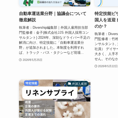
自動車運送業分野｜協議会について
特定技能ビ
徹底解説
国人を送迎
のか？
執筆者：Divership編集部｜外国人雇用担当部
門監修者：金子(株式会社JJS 外国人採用コン
執筆者：Dive
サルタント) 2024年、深刻なドライバー不足の
門監修者：竹村（J
解消に向け、特定技能に「自動車運送業分
ンサルタント,
野」が追加されました。本制度を利用すれ
社員） デイサ
ば、トラック・バス・タクシーなど現場...
大きく、人手
せん。そのなか
2026年5月25日
2026年5月22日
外国人雇用