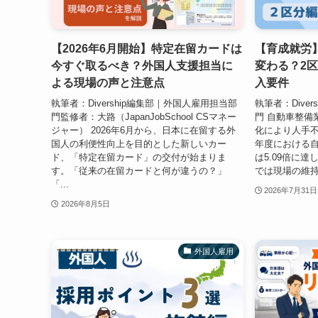
【2026年6月開始】特定在留カードは
【育成就労
今すぐ取るべき？外国人支援担当に
変わる？2
よる現場の声と注意点
入要件
執筆者：Divership編集部｜外国人雇用担当部
執筆者：Dive
門監修者：大路（JapanJobSchool CSマネー
門 自動車整備
ジャー） 2026年6月から、日本に在留する外
化により人手不
国人の利便性向上を目的とした新しいカー
年度における
ド、「特定在留カード」の交付が始まりま
は5.09倍に
す。「従来の在留カードと何が違うの？」
では現場の維持
「...
2026年7月31日
2026年8月5日
外国人雇用