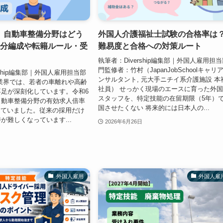
】自動車整備分野はどう
外国人介護福祉士試験の合格率は
区分編成や転籍ルール・受
難易度と合格への対策ルート
執筆者：Divership編集部｜外国人雇用担
門監修者：竹村（JapanJobSchoolキャリ
rship編集部｜外国人雇用担当部
ンサルタント, 元大手ニチイ系介護施設 本
業界では、若者の車離れや高齢
社員） せっかく現場のエースに育った外
足が深刻化しています。令和6
スタッフを、特定技能の在留期限（5年）
自動車整備分野の有効求人倍率
国させたくない 将来的には日本人の...
達していました。従来の採用だけ
が難しくなっています...
2026年6月26日
外国人雇用
外国人雇