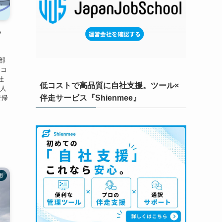
？
当部
アコ
社
低コストで高品質に自社支援。ツール×
国人
伴走サービス『Shienmee』
で帰
用