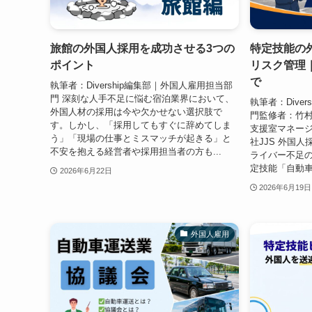
旅館の外国人採用を成功させる3つの
特定技能の
ポイント
リスク管理
で
執筆者：Divership編集部｜外国人雇用担当部
門 深刻な人手不足に悩む宿泊業界において、
執筆者：Dive
外国人材の採用は今や欠かせない選択肢で
門監修者：竹村（J
す。しかし、「採用してもすぐに辞めてしま
支援室マネ
う」「現場の仕事とミスマッチが起きる」と
社JJS 外国
不安を抱える経営者や採用担当者の方も...
ライバー不足
定技能「自動車
2026年6月22日
2026年6月19日
外国人雇用