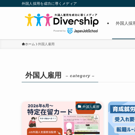
外国人採用を成功に導くメディア
外国人採
ホーム
外国人雇用
外国人雇用
– category –
外国人雇用