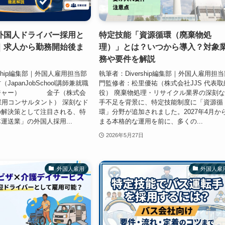
外国人ドライバー採用と
​​​​​​特定技能「資源循環（廃棄物処
｜求人から勤務開始後ま
理）」とは？いつから導入？対象
務や要件を解説​
rship編集部｜外国人雇用担当部
執筆者：Divership編集部｜外国人雇用担
apanJobSchool講師兼就職
門監修者：松里優祐（株式会社JJS 代表取
ージャー） 金子（株式会
役） ​​廃棄物処理・リサイクル業界の深刻
人採用コンサルタント） 深刻なド
手不足を背景に、​​特定技能制度に「資源循
の解決策として注目される、特
環」分野が追加されました。2027年4月か
運送業」の外国人採用...
まる​​本格的な運用を前に、多くの...
2026年5月27日
外国人雇用
外国人雇