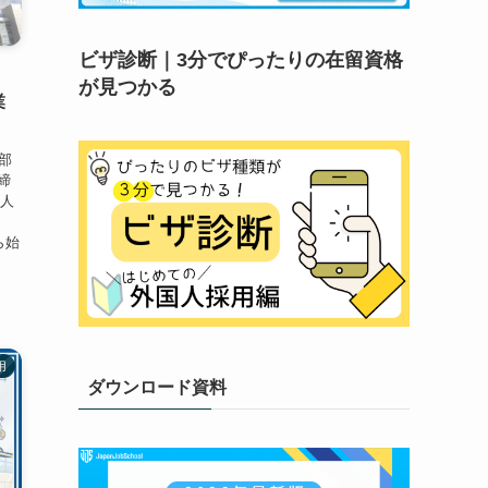
ビザ診断｜3分でぴったりの在留資格
が見つかる
業
当部
締
な人
ら始
用
ダウンロード資料