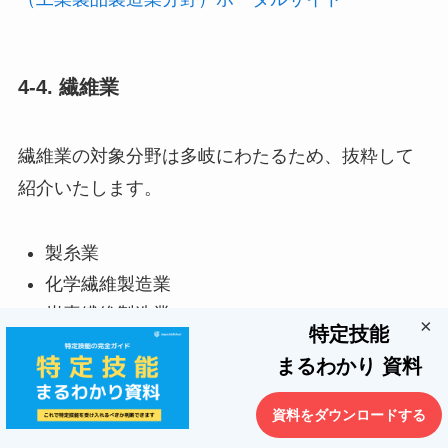
4-4. 繊維業
繊維業の対象分野は多岐にわたるため、抜粋して
紹介いたします。
製糸業
化学繊維製造業
炭素繊維製造業
×
特定技能
綿・スフ織物業
まるわかり 資料
麻織物業
細幅織物業
資料をダウンロードする
ニット・レース染色整理業