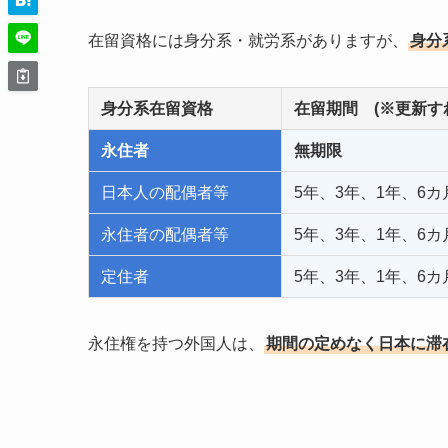
在留資格には身分系・就労系がありますが、
身分
身分系在留資格
在留期間 (※更新
永住者
無期限
日本人の配偶者等
5年、3年、1年、6カ月
永住者の配偶者等
5年、3年、1年、6カ月
定住者
5年、3年、1年、6
永住権を持つ外国人は、
期間の定めなく日本に滞