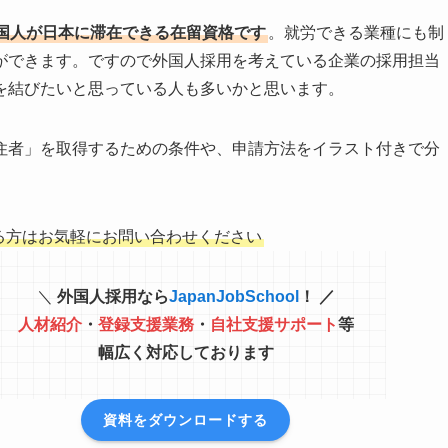
国人が日本に滞在できる在留資格です
。就労できる業種にも制
ができます。ですので外国人採用を考えている企業の採用担当
を結びたいと思っている人も多いかと思います。
住者」を取得するための条件や、申請方法をイラスト付きで分
る方はお気軽にお問い合わせください
＼
外国人採用なら
JapanJobSchool
！ ／
人材紹介
・
登録支援業務
・
自社支援サポート
等
幅広く対応しております
資料をダウンロードする