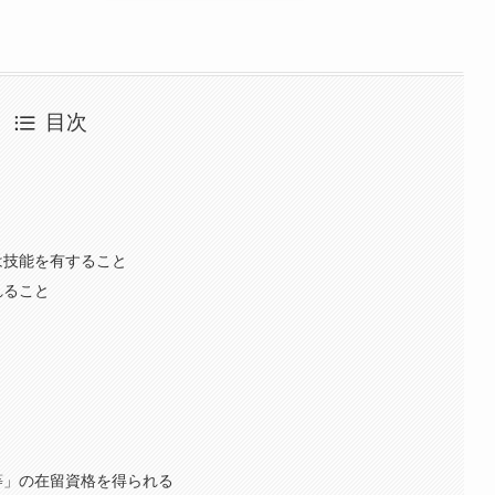
目次
又は技能を有すること
れること
等」の在留資格を得られる