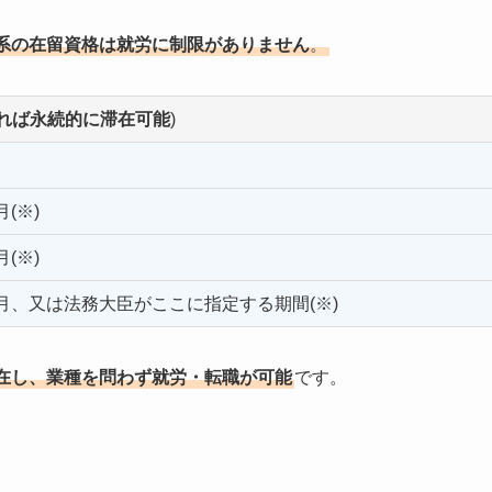
系の在留資格は就労に制限がありません
。
すれば永続的に滞在可能
)
(※)
(※)
カ月、又は法務大臣がここに指定する期間(※)
在し、業種を問わず就労・転職が可能
です。