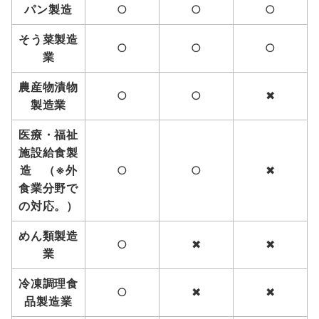
パン製造
○
○
○
そう菜製造
○
○
○
業
農産物漬物
○
○
✖
製造業
医療・福祉
施設給食製
造 （※外
○
○
✖
食業分野で
の対応。）
めん類製造
○
✖
✖
業
冷凍調理食
○
✖
✖
品製造業