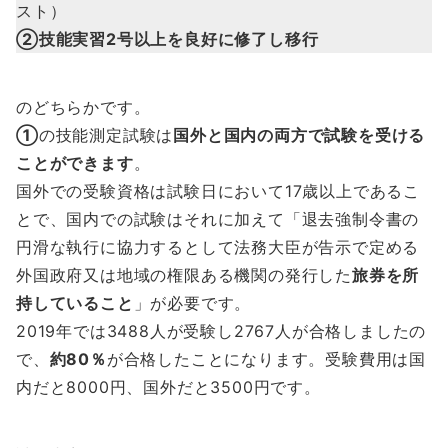
スト）
②技能実習2号以上を良好に修了し移行
のどちらかです。
①
の技能測定試験は
国外と国内の両方で試験を受ける
ことができます
。
国外での受験資格は試験日において17歳以上であるこ
とで、国内での試験はそれに加えて「退去強制令書の
円滑な執行に協力するとして法務大臣が告示で定める
外国政府又は地域の権限ある機関の発行した
旅券を所
持していること
」が必要です。
2019年では3488人が受験し2767人が合格しましたの
で、
約80％
が合格したことになります。受験費用は国
内だと8000円、国外だと3500円です。