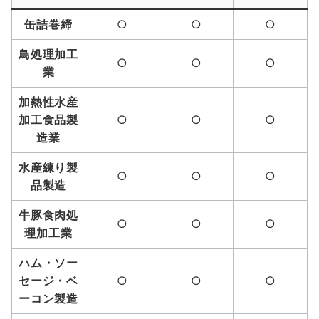
缶詰巻締
○
○
○
鳥処理加工
○
○
○
業
加熱性水産
加工食品製
○
○
○
造業
水産練り製
○
○
○
品製造
牛豚食肉処
○
○
○
理加工業
ハム・ソー
セージ・ベ
○
○
○
ーコン製造