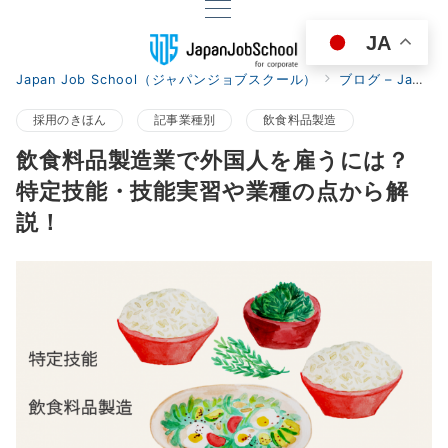
JA
Japan Job School（ジャパンジョブスクール）
ブログ – Japan Job School for corporate
採用のきほん
記事業種別
飲食料品製造
飲食料品製造業で外国人を雇うには？
特定技能・技能実習や業種の点から解
説！