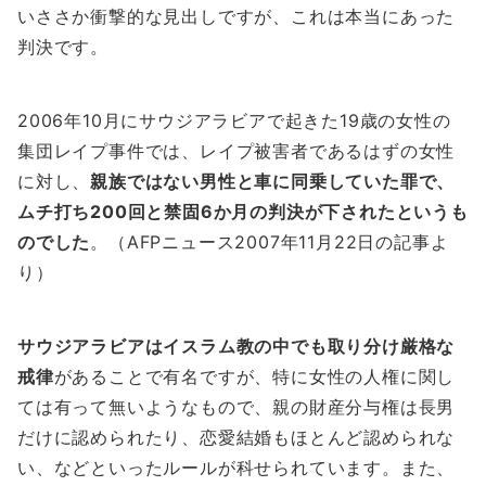
いささか衝撃的な見出しですが、これは本当にあった
判決です。
2006年10月にサウジアラビアで起きた19歳の女性の
集団レイプ事件では、レイプ被害者であるはずの女性
に対し、
親族ではない男性と車に同乗していた罪で、
ムチ打ち200回と禁固6か月の判決が下されたというも
のでした
。（AFPニュース2007年11月22日の記事よ
り）
サウジアラビアはイスラム教の中でも取り分け厳格な
戒律
があることで有名ですが、特に女性の人権に関し
ては有って無いようなもので、親の財産分与権は長男
だけに認められたり、恋愛結婚もほとんど認められな
い、などといったルールが科せられています。また、