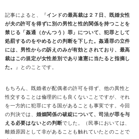
記事によると、『
インドの最高裁は２７日、既婚女性
が夫の許可を得ずに別の男性と性的関係を持つことを
禁じる「姦通（かんつう）罪」について、犯罪として
処罰するのをやめるとの判断を下した。姦通罪の立件
には、男性からの訴えのみが有効とされており、最高
裁はこの規定が女性差別であり違憲に当たると指摘し
た。
』とのことです。
もちろん、既婚者が配偶者の許可を得ず、他の異性と
性交することは倫理的にも良くないことですが、それ
を一方的に犯罪にする国があることも事実です。今回
の判決では、
婚姻関係の破綻について、司法が罪を与
える必要はないとの判断
でした。（民事においては、
離婚原因として非があることも触れていたとのことで