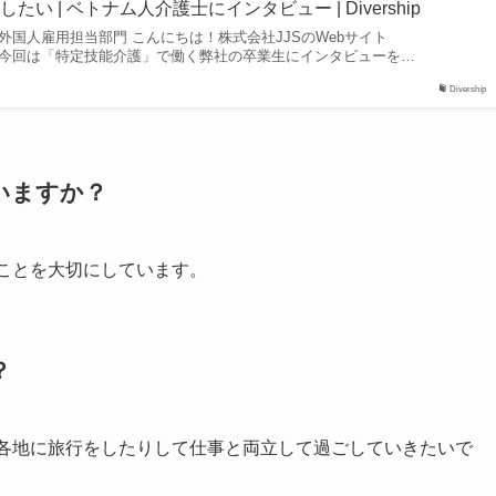
い | ベトナム人介護士にインタビュー | Divership
集部｜外国人雇用担当部門 こんにちは！株式会社JJSのWebサイト
部です。今回は「特定技能介護」で働く弊社の卒業生にインタビューを…
Divership
いますか？
くことを大切にしています。
？
本各地に旅行をしたりして仕事と両立して過ごしていきたいで