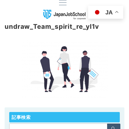
JA
undraw_Team_spirit_re_yl1v
記事検索