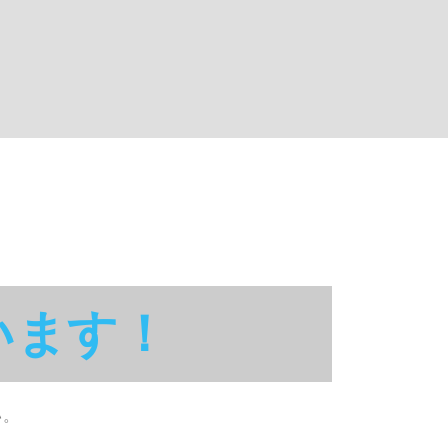
います！
い。